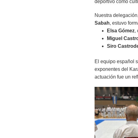
deportivo como cultu
Nuestra delegación, 
Sabah
, estuvo form
Elsa Gómez
,
Miguel Castr
Siro Castrod
El equipo español s
exponentes del Kara
actuación fue un re