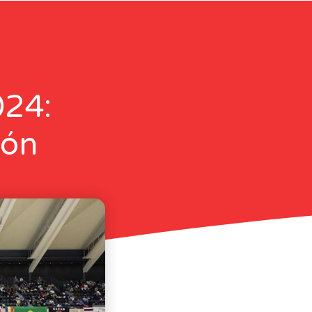
024:
pón