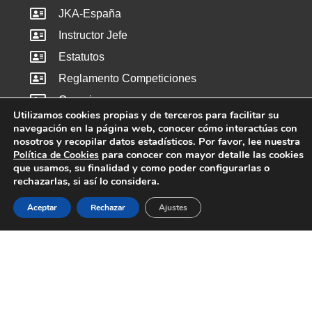
JKA-España
Instructor Jefe
Estatutos
Reglamento Competiciones
Organigrama
Utilizamos cookies propias y de terceros para facilitar su
Karate
navegación en la página web, conocer cómo interactúas con
nosotros y recopilar datos estadísticos. Por favor, lee nuestra
para conocer con mayor detalle las cookies
Política de Cookies
Historia JKA
que usamos, su finalidad y como poder configurarlas o
rechazarlas, si así lo considera.
Karate JKA
Normativa Grados JKA
Aceptar
Rechazar
Ajustes
Normativa Cualificación JKA
Dojos
Afíliate
Listado de Dojos